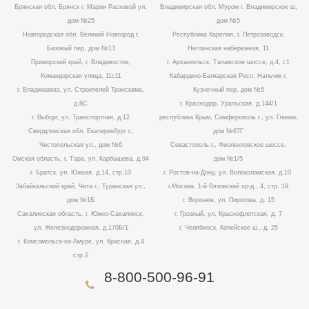
Брянская обл, Брянск г, Марии Расковой ул,
Владимирская обл, Муром г, Владимирское ш,
дом №25
дом №5
Новгородская обл, Великий Новгород г,
Республика Карелия, г. Петрозаводск,
Базовый пер, дом №13
Неглинская набережная, 11
Приморский край, г. Владивосток,
г. Архангельск, Талажское шоссе, д.4, с1
Командорская улица, 11с11
Кабардино-Балкарская Респ, Нальчик г,
г. Владикавказ, ул. Строителей Транскама,
Кузнечный пер, дом №5
д.8С
г. Краснодар, Уральская, д.144/1
г. Выборг, ул. Транспортная, д.12
республика Крым, Симферополь г., ул. Глинки,
Свердловская обл, Екатеринбург г.,
дом №67Г
Чистопольская ул., дом №6
Севастополь г., Фиолентовское шоссе,
Омская область, г. Тара, ул. Карбышева, д.94
дом №1/5
г. Братск, ул. Южная, д.14, стр.10
г. Ростов-на-Дону, ул. Волоколамская, д.10
Забайкальский край, Чита г., Туринская ул.,
г.Москва, 1-й Вязовский пр-д., 4, стр. 19
дом №1Б
г. Воронеж, ул. Пирогова, д. 15
Сахалинская область, г. Южно-Сахалинск,
г. Грозный, ул. Краснофлотская, д. 7
ул. Железнодорожная, д.170Б/1
г. Челябинск, Копейское ш., д. 25
г. Комсомольск-на-Амуре, ул. Красная, д.4
стр.2
8-800-500-96-91