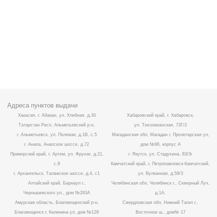
Адреса пунктов выдачи
Хакасия, г. Абакан, ул. Хлебная, д.30
Хабаровский край, г. Хабаровск,
Татарстан Респ, Альметьевский р-н,
ул. Тихоокеанская, 73Г/2
г. Альметьевск, ул. Полевая, д.1В, с.5
Магаданская обл, Магадан г, Пролетарская ул,
г. Анапа, Анапское шоссе, д.72
дом №96, корпус А
Приморский край, г. Артем, ул. Фрунзе, д.21,
г. Якутск, ул. Стадухина, 83/3г
с.8
Камчатский край, г. Петропавловск-Камчатский,
г. Архангельск, Талажское шоссе, д.4, с1
ул. Вулканная, д.59/3
Алтайский край, Барнаул г.,
Челябинская обл, Челябинск г., Северный Луч,
Чернышевского ул., дом №293А
д.1А.
Амурская область, Благовещенский р-н,
Свердловская обл, Нижний Тагил г.,
Благовещенск г, Калинина ул, дом №126
Восточное ш., дом№ 17