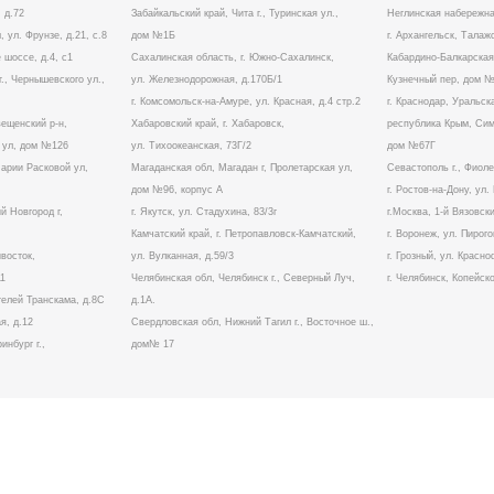
 д.72
Забайкальский край, Чита г., Туринская ул.,
Неглинская набережна
, ул. Фрунзе, д.21, с.8
дом №1Б
г. Архангельск, Талаж
 шоссе, д.4, с1
Сахалинская область, г. Южно-Сахалинск,
Кабардино-Балкарская 
г., Чернышевского ул.,
ул. Железнодорожная, д.170Б/1
Кузнечный пер, дом 
г. Комсомольск-на-Амуре, ул. Красная, д.4 стр.2
г. Краснодар, Уральска
вещенский р-н,
Хабаровский край, г. Хабаровск,
республика Крым, Симф
а ул, дом №126
ул. Тихоокеанская, 73Г/2
дом №67Г
Марии Расковой ул,
Магаданская обл, Магадан г, Пролетарская ул,
Севастополь г., Фиол
дом №96, корпус А
г. Ростов-на-Дону, ул
й Новгород г,
г. Якутск, ул. Стадухина, 83/3г
г.Москва, 1-й Вязовски
Камчатский край, г. Петропавловск-Камчатский,
г. Воронеж, ул. Пирого
ивосток,
ул. Вулканная, д.59/3
г. Грозный, ул. Красно
11
Челябинская обл, Челябинск г., Северный Луч,
г. Челябинск, Копейско
ителей Транскама, д.8С
д.1А.
я, д.12
Свердловская обл, Нижний Тагил г., Восточное ш.,
инбург г.,
дом№ 17