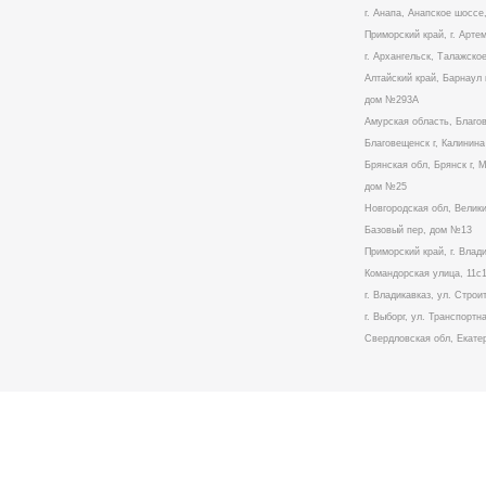
г. Анапа, Анапское шоссе,
Приморский край, г. Артем
г. Архангельск, Талажское
Алтайский край, Барнаул 
дом №293А
Амурская область, Благо
Благовещенск г, Калинин
Брянская обл, Брянск г, 
дом №25
Новгородская обл, Велики
Базовый пер, дом №13
Приморский край, г. Влад
Командорская улица, 11с
г. Владикавказ, ул. Стро
г. Выборг, ул. Транспортна
Свердловская обл, Екатер
Данный сайт использует cookies для полноценной работы.
Вам нужно принять это, либо покинуть сайт.
Принимаю