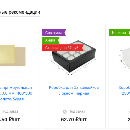
ные рекомендации
Советуем
Новинка
Акция
Старая цена 87 руб.
а прямоугольная
Коробка для 12 капкейков
Короб
а 0,8 мм, 400*300
с окном, черная
250
золото/бурая
Под заказ
Под заказ
.50
₽
/шт
62.70
₽
/шт