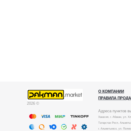
О КОМПАНИИ
ПРАВИЛА ПРОД
2026 ©
Адреса пунктов в
Хакасия, г. Абакан, ул. Х
Татарстан Респ, Альметье
г. Альметьевск, ул. Полев