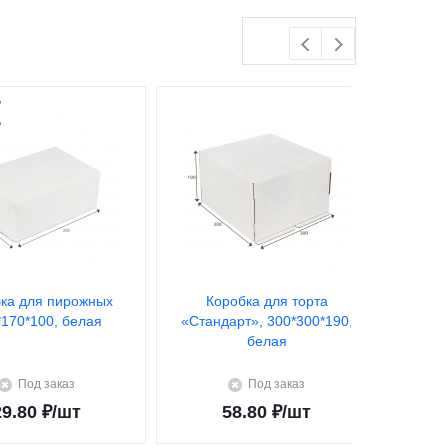
ка для пирожных
Коробка для торта
К
*170*100, белая
«Стандарт», 300*300*190,
«Стан
белая
Под заказ
Под заказ
29.80
₽
/шт
58.80
₽
/шт