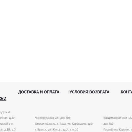
ДОСТАВКА И ОПЛАТА
УСЛОВИЯ ВОЗВРАТА
КОНТ
АЖИ
ыдачи
лебная, д.30
Чистопольская ул., дом №6
Владимирская обл, Му
вский р-н,
Омская область, г. Тара, ул. Карбышева, д.94
дом №5
ая, д.1В, с.5
г. Братск, ул. Южная, д.14, стр.10
Республика Карелия, г