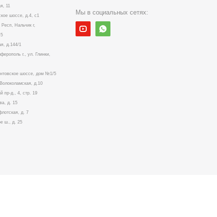
я, 11
Мы в социальных сетях:
ское шоссе, д.4, с1
Респ, Нальчик г,
№5
я, д.144/1
ерополь г., ул. Глинки,
ентовское шоссе, дом №1/5
. Волоколамская, д.10
й пр-д., 4, стр. 19
ва, д. 15
флотская, д. 7
е ш., д. 25