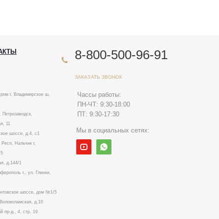
8-800-500-96-91
АКТЫ
ЗАКАЗАТЬ ЗВОНОК
Чассы работы:
ром г, Владимирское ш,
ПН-ЧТ: 9:30-18:00
ПТ: 9:30-17:30
. Петрозаводск,
я, 11
Мы в социальных сетях:
ское шоссе, д.4, с1
Респ, Нальчик г,
№5
я, д.144/1
ерополь г., ул. Глинки,
ентовское шоссе, дом №1/5
. Волоколамская, д.10
й пр-д., 4, стр. 19