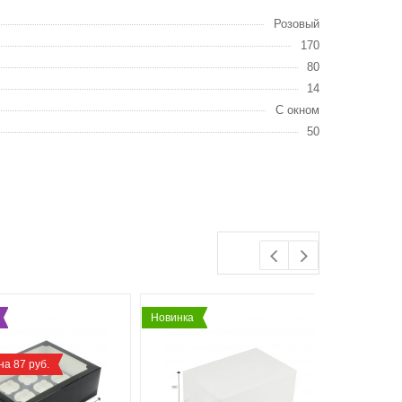
Розовый
170
80
14
С окном
50
Новинка
а 87 руб.