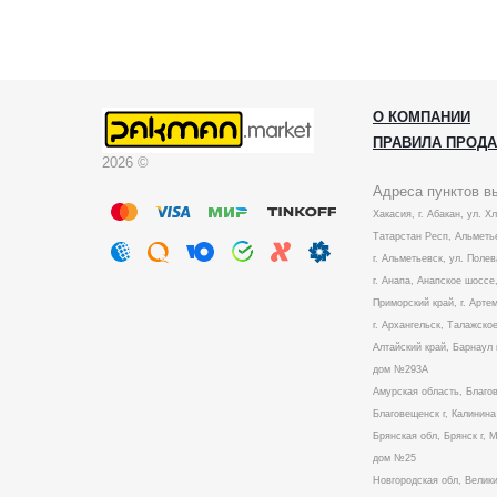
О КОМПАНИИ
ПРАВИЛА ПРОД
2026 ©
Адреса пунктов в
Хакасия, г. Абакан, ул. Х
Татарстан Респ, Альметье
г. Альметьевск, ул. Полев
г. Анапа, Анапское шоссе,
Приморский край, г. Артем
г. Архангельск, Талажское
Алтайский край, Барнаул 
дом №293А
Амурская область, Благо
Благовещенск г, Калинин
Брянская обл, Брянск г, 
дом №25
Новгородская обл, Велики