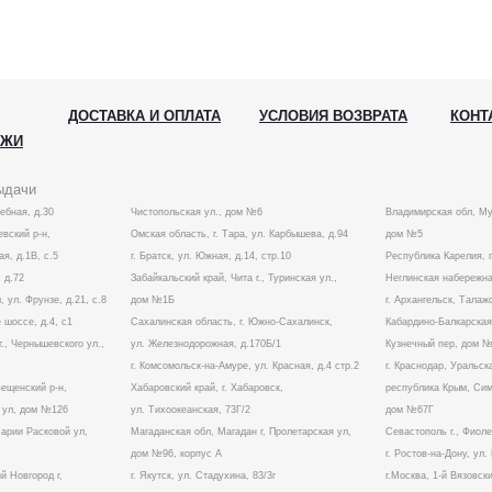
ДОСТАВКА И ОПЛАТА
УСЛОВИЯ ВОЗВРАТА
КОНТ
АЖИ
ыдачи
лебная, д.30
Чистопольская ул., дом №6
Владимирская обл, Му
вский р-н,
Омская область, г. Тара, ул. Карбышева, д.94
дом №5
ая, д.1В, с.5
г. Братск, ул. Южная, д.14, стр.10
Республика Карелия, г
 д.72
Забайкальский край, Чита г., Туринская ул.,
Неглинская набережна
, ул. Фрунзе, д.21, с.8
дом №1Б
г. Архангельск, Талаж
 шоссе, д.4, с1
Сахалинская область, г. Южно-Сахалинск,
Кабардино-Балкарская 
г., Чернышевского ул.,
ул. Железнодорожная, д.170Б/1
Кузнечный пер, дом 
г. Комсомольск-на-Амуре, ул. Красная, д.4 стр.2
г. Краснодар, Уральска
вещенский р-н,
Хабаровский край, г. Хабаровск,
республика Крым, Симф
а ул, дом №126
ул. Тихоокеанская, 73Г/2
дом №67Г
Марии Расковой ул,
Магаданская обл, Магадан г, Пролетарская ул,
Севастополь г., Фиол
дом №96, корпус А
г. Ростов-на-Дону, ул
й Новгород г,
г. Якутск, ул. Стадухина, 83/3г
г.Москва, 1-й Вязовски