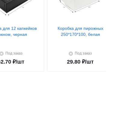
а для 12 капкейков
Коробка для пирожных
Кор
окном, черная
250*170*100, белая
«Стан
Под заказ
Под заказ
62.70
₽
/шт
29.80
₽
/шт