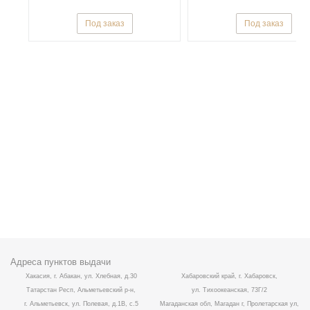
Под заказ
Под заказ
Адреса пунктов выдачи
Хакасия, г. Абакан, ул. Хлебная, д.30
Хабаровский край, г. Хабаровск,
Татарстан Респ, Альметьевский р-н,
ул. Тихоокеанская, 73Г/2
г. Альметьевск, ул. Полевая, д.1В, с.5
Магаданская обл, Магадан г, Пролетарская ул,