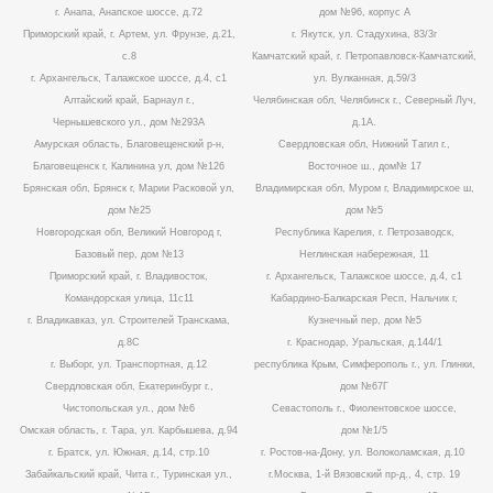
г. Анапа, Анапское шоссе, д.72
дом №96, корпус А
Приморский край, г. Артем, ул. Фрунзе, д.21,
г. Якутск, ул. Стадухина, 83/3г
с.8
Камчатский край, г. Петропавловск-Камчатский,
г. Архангельск, Талажское шоссе, д.4, с1
ул. Вулканная, д.59/3
Алтайский край, Барнаул г.,
Челябинская обл, Челябинск г., Северный Луч,
Чернышевского ул., дом №293А
д.1А.
Амурская область, Благовещенский р-н,
Свердловская обл, Нижний Тагил г.,
Благовещенск г, Калинина ул, дом №126
Восточное ш., дом№ 17
Брянская обл, Брянск г, Марии Расковой ул,
Владимирская обл, Муром г, Владимирское ш,
дом №25
дом №5
Новгородская обл, Великий Новгород г,
Республика Карелия, г. Петрозаводск,
Базовый пер, дом №13
Неглинская набережная, 11
Приморский край, г. Владивосток,
г. Архангельск, Талажское шоссе, д.4, с1
Командорская улица, 11с11
Кабардино-Балкарская Респ, Нальчик г,
г. Владикавказ, ул. Строителей Транскама,
Кузнечный пер, дом №5
д.8С
г. Краснодар, Уральская, д.144/1
г. Выборг, ул. Транспортная, д.12
республика Крым, Симферополь г., ул. Глинки,
Свердловская обл, Екатеринбург г.,
дом №67Г
Чистопольская ул., дом №6
Севастополь г., Фиолентовское шоссе,
Омская область, г. Тара, ул. Карбышева, д.94
дом №1/5
г. Братск, ул. Южная, д.14, стр.10
г. Ростов-на-Дону, ул. Волоколамская, д.10
Забайкальский край, Чита г., Туринская ул.,
г.Москва, 1-й Вязовский пр-д., 4, стр. 19