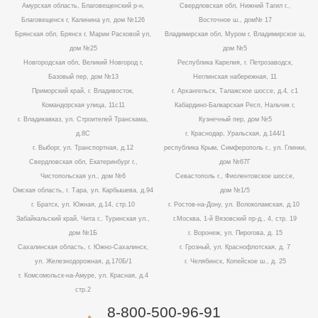
Амурская область, Благовещенский р-н,
Свердловская обл, Нижний Тагил г.,
Благовещенск г, Калинина ул, дом №126
Восточное ш., дом№ 17
Брянская обл, Брянск г, Марии Расковой ул,
Владимирская обл, Муром г, Владимирское ш,
дом №25
дом №5
Новгородская обл, Великий Новгород г,
Республика Карелия, г. Петрозаводск,
Базовый пер, дом №13
Неглинская набережная, 11
Приморский край, г. Владивосток,
г. Архангельск, Талажское шоссе, д.4, с1
Командорская улица, 11с11
Кабардино-Балкарская Респ, Нальчик г,
г. Владикавказ, ул. Строителей Транскама,
Кузнечный пер, дом №5
д.8С
г. Краснодар, Уральская, д.144/1
г. Выборг, ул. Транспортная, д.12
республика Крым, Симферополь г., ул. Глинки,
Свердловская обл, Екатеринбург г.,
дом №67Г
Чистопольская ул., дом №6
Севастополь г., Фиолентовское шоссе,
Омская область, г. Тара, ул. Карбышева, д.94
дом №1/5
г. Братск, ул. Южная, д.14, стр.10
г. Ростов-на-Дону, ул. Волоколамская, д.10
Забайкальский край, Чита г., Туринская ул.,
г.Москва, 1-й Вязовский пр-д., 4, стр. 19
дом №1Б
г. Воронеж, ул. Пирогова, д. 15
Сахалинская область, г. Южно-Сахалинск,
г. Грозный, ул. Краснофлотская, д. 7
ул. Железнодорожная, д.170Б/1
г. Челябинск, Копейское ш., д. 25
г. Комсомольск-на-Амуре, ул. Красная, д.4
стр.2
8-800-500-96-91