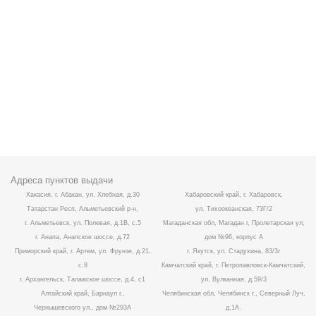
Адреса пунктов выдачи
Хакасия, г. Абакан, ул. Хлебная, д.30
Хабаровский край, г. Хабаровск,
Татарстан Респ, Альметьевский р-н,
ул. Тихоокеанская, 73Г/2
г. Альметьевск, ул. Полевая, д.1В, с.5
Магаданская обл, Магадан г, Пролетарская ул,
г. Анапа, Анапское шоссе, д.72
дом №96, корпус А
Приморский край, г. Артем, ул. Фрунзе, д.21,
г. Якутск, ул. Стадухина, 83/3г
с.8
Камчатский край, г. Петропавловск-Камчатский,
г. Архангельск, Талажское шоссе, д.4, с1
ул. Вулканная, д.59/3
Алтайский край, Барнаул г.,
Челябинская обл, Челябинск г., Северный Луч,
Чернышевского ул., дом №293А
д.1А.